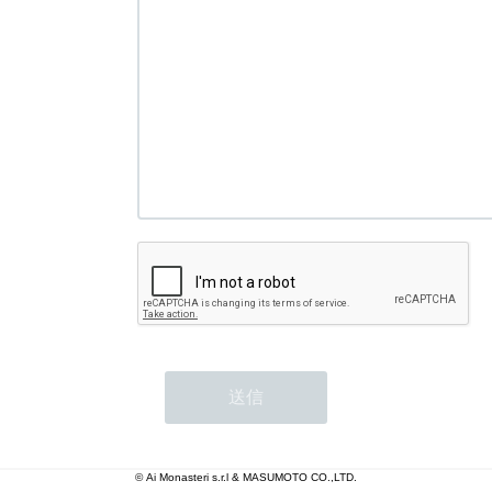
© Ai Monasteri s.r.l & MASUMOTO CO.,LTD.