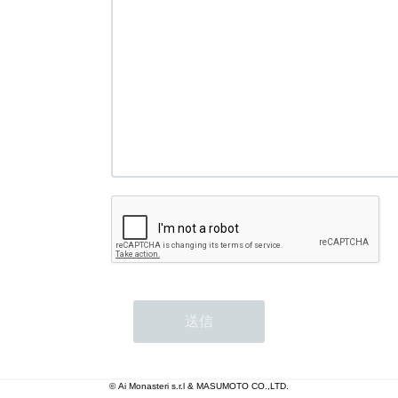
© Ai Monasteri s.r.l & MASUMOTO CO.,LTD.